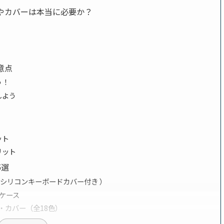
ースやカバーは本当に必要か？
意点
う！
しよう
ット
リット
5選
6ケース（シリコンキーボードカバー付き ）
ュケース
ケース・カバー（全18色）