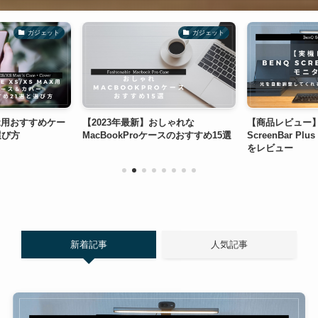
ガジェット
ガジェット
 Max用おすすめケー
【2023年最新】おしゃれな
【商品レビュー】
選び方
MacBookProケースのおすすめ15選
ScreenBar P
をレビュー
新着記事
人気記事