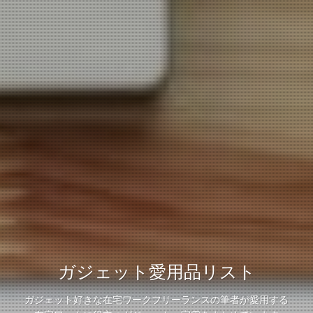
MoNoLog（モノログ）
ガジェット愛用品リスト
ガジェット愛用品リスト
Webマーケフリーランスの筆者が
ガジェット好きな在宅ワークフリーランスの筆者が愛用する
ガジェット好きな在宅ワークフリーランスの筆者が愛用する
在宅ワークに役立つガジェットと生活改善を発信する、そんなメ