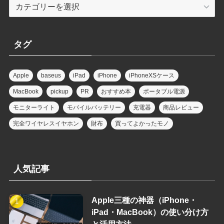
カ
テ
ゴ
リ
タグ
Apple
baseus
iPad
iPhone
iPhoneXSケース
MacBook
pickup
PR
おすすめ本
ポータブル電源
モニターライト
モバイルバッテリー
充電器
商品レビュー
完全ワイヤレスイヤホン
財布
買ってよかったモノ
人気記事
Apple三種の神器（iPhone・
iPad・MacBook）の使い分け方