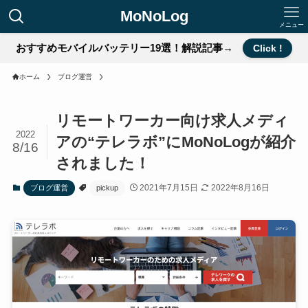
MoNoLog
メニュー
おすすめモバイルバッテリー19選！解説記事→
Click !
ホーム
ブログ運営
リモートワーカー向け求人メディ
2022
アの“テレラボ”にMoNoLogが紹介
8/16
されました！
2021年7月15日
2022年8月16日
ブログ運営
pickup